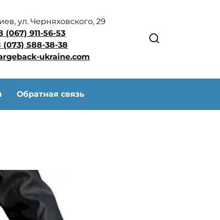
Киев, ул. Черняховского, 29
8 (067) 911-56-53
 (073) 588-38-38
argeback-ukraine.com
ы
Обратная связь