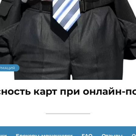
РМАЦИЯ
ность карт при онлайн-п
ики
Брокеры-мошенники
FAQ
Отзывы
О