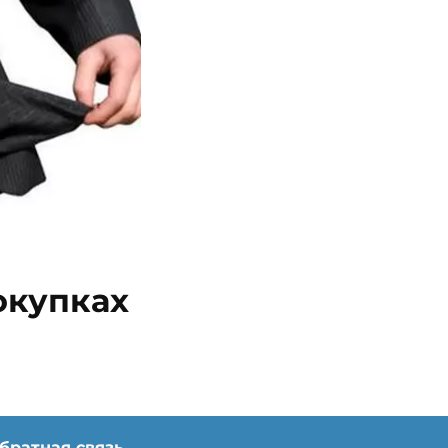
окупках
братная связь