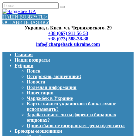
Перейти
Search
к
for:
содержанию
НАШИ ВОЗВРАТЫ>
ОСТАВИТЬ ЗАЯВКУ
Украина, г. Киев, ул. Черняховского, 29
+38 (067) 911-56-53
+38 (073) 588-38-38
info@chargeback-ukraine.com
Главная
Наши возвраты
Рубрики
Поиск
Осторожно, мошенники!
Новости
Полезная информация
Инвестиции
Чарджбек в Украине
Карты какого украинского банка лучше
использовать?
Зарабатывают ли на форекс и бинарных
опционах?
Приватбанк не возвращает деньги/депозиты
Брокеры-мошенники