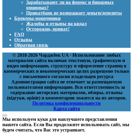
Зарабатывают ли на форекс и бинарных
опционах?
Приватбанк не возвращает деньги/депозиты
Брокеры-мошенники
Жалобы и отзывы на кидал
Осторожно, приват!
FAQ
Отзывы
Обратная связь
© 2018-2026 Чарджбек UA · Использование любых
материалов сайта включая текстовую, графическую и
видео информацию, структуру и оформление страниц в
коммерческих и некоммерческих целях разрешено только
с письменного согласия владельцев ресурса
Администрация сайта не отвечает за размещаемую
пользователями информацию. Вся ответственность за
содержание авторских материалов, обзоры, отзывы
(відгуки, opinie) и комментарии ложится на их авторов.
Политика конфиденциальности
Карта сайта
Мы используем куки для наилучшего представления
нашего сайта. Если Вы продолжите использовать сайт, мы
будем считать, что Вас это устраивает.