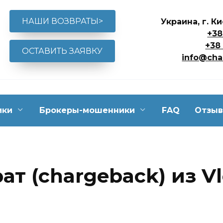
НАШИ ВОЗВРАТЫ>
Украина, г. К
+38
+38
ОСТАВИТЬ ЗАЯВКУ
info@cha
ики
Брокеры-мошенники
FAQ
Отзы
рат (chargeback) из V