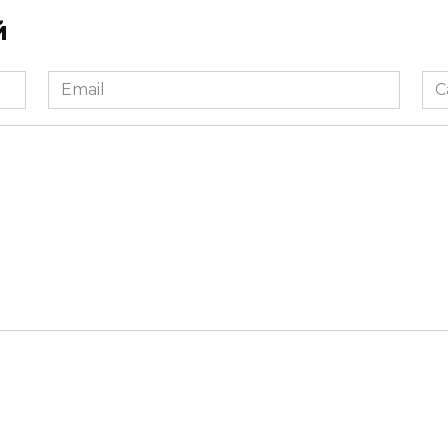
й
Email
Са
*