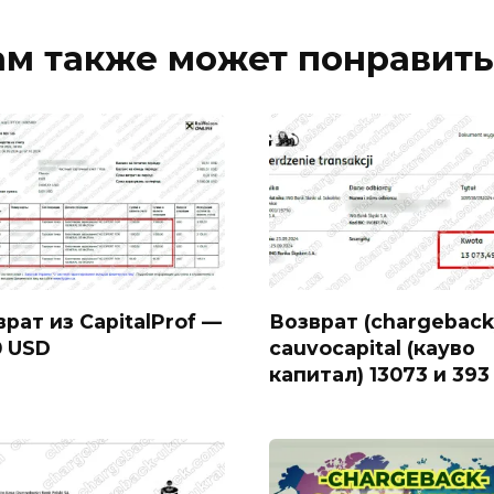
ам также может понравить
рат из CapitalProf —
Возврат (chargeback
0 USD
cauvocapital (кауво
капитал) 13073 и 393