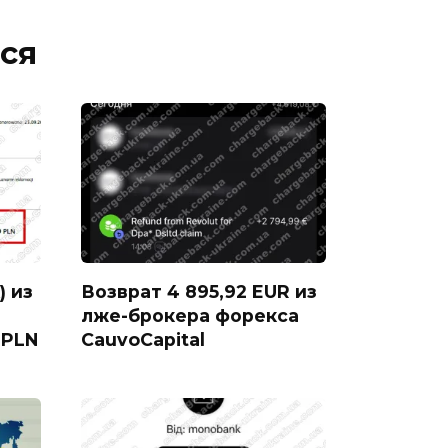
ся
) из
Возврат 4 895,92 EUR из
лже-брокера форекса
 PLN
CauvoCapital