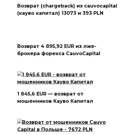
Возврат (chargeback) из cauvocapital
(кауво капитал) 13073 и 393 PLN
Возврат 4 895,92 EUR из лже-
брокера форекса CauvoCapital
1 845,6 EUR — возврат от
мошенников Кауво Капитал