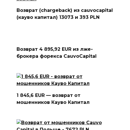
Возврат (chargeback) из cauvocapital
(кауво капитал) 13073 и 393 PLN
Возврат 4 895,92 EUR из лже-
брокера форекса CauvoCapital
1 845,6 EUR — возврат от
мошенников Кауво Капитал