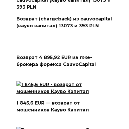
Возврат (chargeback) из cauvocapital
(кауво капитал) 13073 и 393 PLN
Возврат 4 895,92 EUR из лже-
брокера форекса CauvoCapital
1 845,6 EUR — возврат от
мошенников Кауво Капитал