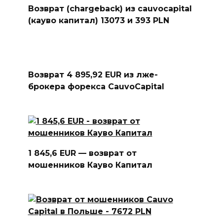
Возврат (chargeback) из cauvocapital
(кауво капитал) 13073 и 393 PLN
Возврат 4 895,92 EUR из лже-
брокера форекса CauvoCapital
1 845,6 EUR — возврат от
мошенников Кауво Капитал