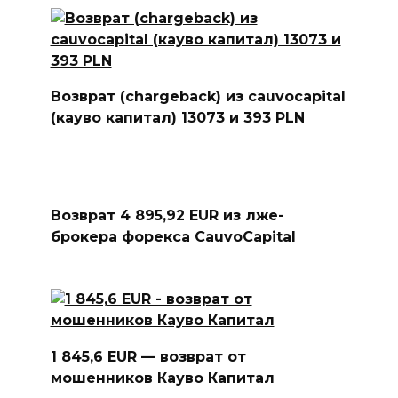
Возврат (chargeback) из cauvocapital
(кауво капитал) 13073 и 393 PLN
Возврат 4 895,92 EUR из лже-
брокера форекса CauvoCapital
1 845,6 EUR — возврат от
мошенников Кауво Капитал