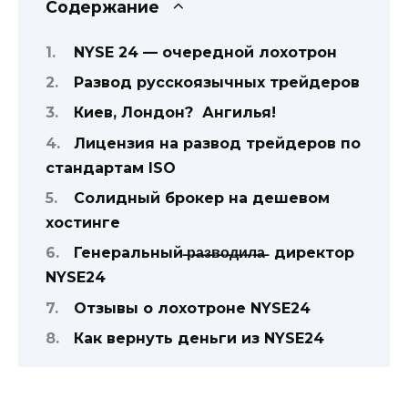
Содержание
NYSE 24 — очередной лохотрон
Развод русскоязычных трейдеров
Киев, Лондон? Ангилья!
Лицензия на развод трейдеров по
стандартам ISO
Солидный брокер на дешевом
хостинге
Генеральный ̶р̶а̶з̶в̶о̶д̶и̶л̶а̶ директор
NYSE24
Отзывы о лохотроне NYSE24
Как вернуть деньги из NYSE24