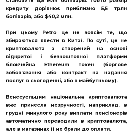
становить 8,5 млн боліварів. Тобто розмір
кредиту дорівнює приблизно 5,5 трлн
боліварів, або $40,2 млн.
При цьому Petro це не зовсім те, що
збираються ввести в Китаї. По суті, це не
криптовалюта а створений на основі
відкритої і безкоштовної платформи
блокчейна Ethereum токен (боргове
зобов’язання або контракт на надання
послуг в сьогоденні, або в майбутньому).
Венесуельцям національна криптовалюта
вже принесла незручності, наприклад, в
грудні минулого року виплати пенсіонерів
автоматично переводили в криптовалюта,
але в магазинах її не брали до оплати.