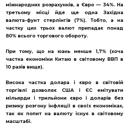
міжнародних розрахунків, а Євро — 34%. На
третьому місці йде ще одна Західна
валюта-фунт стерлінгів (7%). Тобто, а на
частку цих трьох валют припадає понад
80% всього торгового обороту.
При тому, що на юань менше 1,7% (хоча
частка економіки Китаю в світовому ВВП в
10 разів вище).
Висока частка долара і євро в світовій
торгівлі дозволяє США і ЄС емітувати
мільярди і трильйони євро і доларів без
ризику розгону інфляції в своїх економіках,
так як попит на валюту існує в світовому
масштабі.